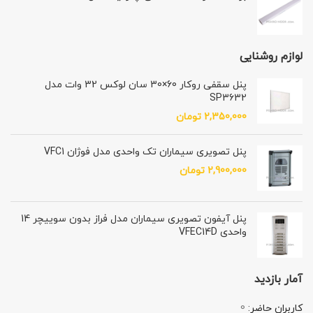
لوازم روشنایی
پنل سقفی روکار 60×30 سان لوکس 32 وات مدل
SP3632
2,350,000
تومان
پنل تصویری سیماران تک واحدی مدل فوژان VFC1
2,900,000
تومان
پنل آیفون تصویری سیماران مدل فراز بدون سوییچر 14
واحدی VFEC14D
آمار بازدید
0
کاربران حاضر: