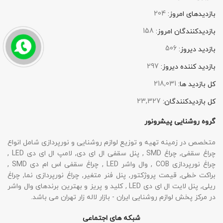
204
بازدیدهای امروز:
158
بازدیدکنندگان امروز:
506
بازدید دیروز:
297
بازدید کننده دیروز:
218,031
کل بازدید ها:
23,327
کل بازدیدکنند‌گان:
گروه روشنایی پیشرونور
متخصص در زمینه تهیه و توزیع لوازم روشنایی و نورپردازی شامل انواع
چراغ سقفی, چراغ SMD , پنل سقفی ال ای دی, لامپ ال ای دی LED ,
چراغ نورپردازی COB , وال واشر LED , چراغ سقفی اس ام دی SMD ,
براکت خطی, قیمت پروژکتور, پنل فنر متغیر, چراغ نورپردازی نما, چراغ
ریلی, پنل لایت ال ای دی LED , کلید و پریز و بهترین برندهای وال واشر
در مرکز پخش لوازم روشنایی ایران - بازار لاله زار تهران می باشد.
شبکه های اجتماعی