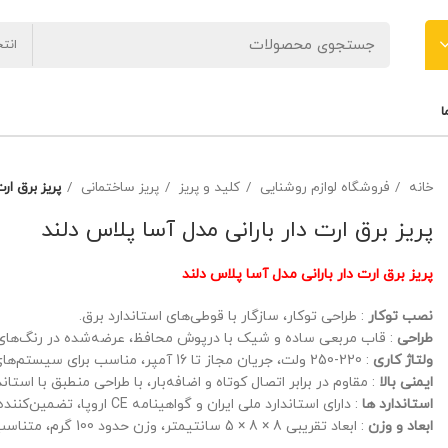
انت
ا
خانه
فروشگاه لوازم روشنایی
کلید و پریز
پریز ساختمانی
پریز برق ار
پریز برق ارت دار بارانی مدل آسا پلاس دلند
پریز برق ارت دار بارانی مدل آسا پلاس دلند
نصب توکار
: طراحی توکار، سازگار با قوطی‌های استاندارد برق.
طراحی
: قاب مربعی ساده و شیک با درپوش محافظ، عرضه‌شده در رنگ‌های 
ولتاژ کاری
: 220-250 ولت، جریان مجاز تا 16 آمپر، مناسب برای سیستم‌های برق خانگی.
ایمنی بالا
: مقاوم در برابر اتصال کوتاه و اضافه‌بار، با طراحی منطبق با استان
استاندارد ها
: دارای استاندارد ملی ایران و گواهینامه CE اروپا، تضمین‌کننده کیفیت و ایمنی.
ابعاد و وزن
: ابعاد تقریبی 8 × 8 × 5 سانتیمتر، وزن حدود 100 گرم، متناسب با قوطی‌های استاندارد.