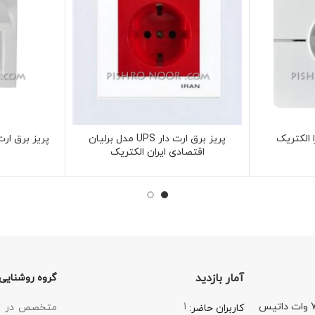
پریز برق ارت دار UPS مدل برلیان
پریز برق ارت
اقتصادی ایران الکتریک
آمار بازدید
گروه روشنایی
لامپ هالوژنی 7 وات داتیس
1
متخصص در زمی
کاربران حاضر: