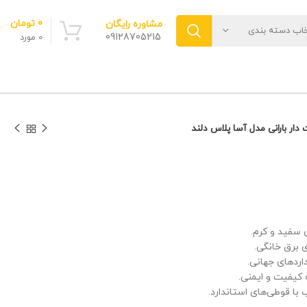
0
تومان
مشاوره رایگان
خاب دسته بندی
09128705215
0
مورد
ت دار بارانی مدل آسا پلاس دلند
سفید و کرم.
داردهای جهانی.