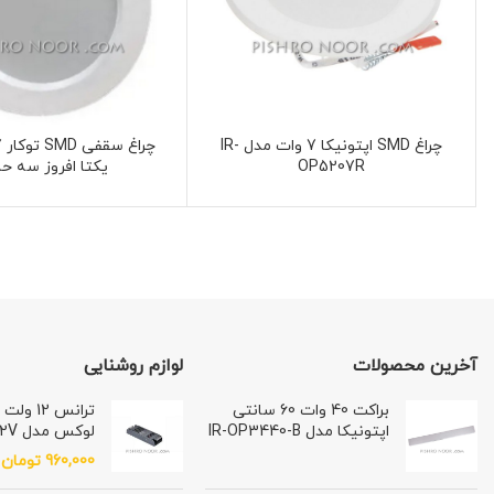
چراغ SMD اپتونیکا 7 وات مدل IR-
OP5207R
یکتا افروز سه حا
آخرین محصولات
لوازم روشنایی
براکت 40 وات 60 سانتی
اپتونیکا مدل IR-OP3440-B
لوکس مدل SL-300-12V
960,000
تومان