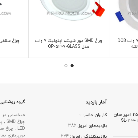
چراغ سقفی SMD توکار 7 وات DOB
چراغ SMD دور شیشه اپتونیکا 7 وات
لته
مدل OP-5207-GLASS
آمار بازدید
گروه روشنایی
ترانس 12 ولت 25 آمپر سان
0
متخصص در زمی
کاربران حاضر:
386
بازدیدهای امروز:
224
بازدیدکنندگان امروز: