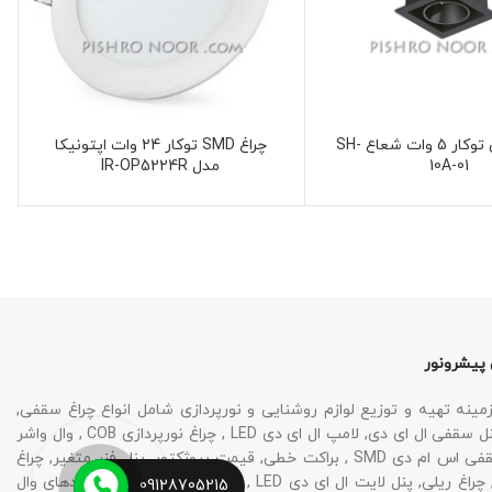
چراغ سقفی توکار 5 وات شعاع SH-
چراغ SMD توکار 24 وات اپتونیکا
10A-01
مدل IR-OP5224R
 پیشرونور
نه تهیه و توزیع لوازم روشنایی و نورپردازی شامل انواع چراغ سقفی,
چراغ SMD , پنل سقفی ال ای دی, لامپ ال ای دی LED , چراغ نورپردازی COB , وال واشر
LED , چراغ سقفی اس ام دی SMD , براکت خطی, قیمت پروژکتور, پنل فنر متغیر, چراغ
نورپردازی نما, چراغ ریلی, پنل لایت ال ای دی LED , کلید و پریز و بهترین برندهای وال
09128705215