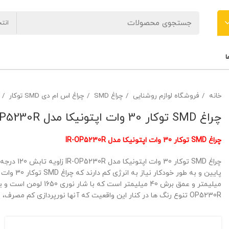
انت
ا
خانه
فروشگاه لوازم روشنایی
چراغ SMD
چراغ اس ام دی SMD توکار
چراغ SMD توکار 30 وات اپتونیکا مدل IR-OP5230R
چراغ SMD توکار 30 وات اپتونیکا مدل IR-OP5230R
چراغ SMD ت
OP5230R تنوع رنگ ها در کنار این واقعیت که آنها نورپردازی کم مصرف، مقرون به صرفه را ارائه می دهند. برای سفارش و خرید با ما تماس بگیرید.