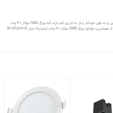
چراغ SMD توکار 30 وات اپتونیکا مدل IR-OP5230R زاویه تابش 120 درجه دارند و گرمای کمی از خود ساطع می کنند، به همین دلیل است که ولتاژ پایین و به طور خودکار نیاز به انرژی کم دارند که چراغ SMD توکار 30 وات
اپتونیکا مدل IR-OP5230R با ابعاد برش 200 میلیمتر و ابعاد بیرونی 220 میلیمتر و عمق برش 40 میلیمتر است که با شار نوری 1650 لومن است و یکی از مهمترین مزایای چراغ SMD توکار 30 وات اپتونیکا مدل IR-OP5230R