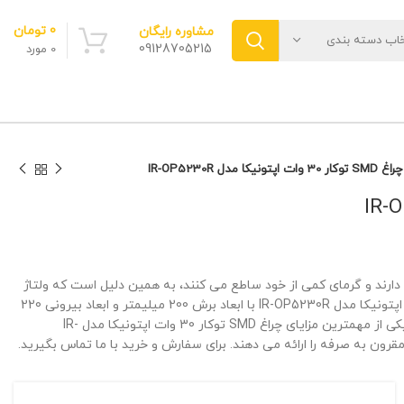
0
تومان
مشاوره رایگان
خاب دسته بندی
09128705215
0
مورد
چراغ SMD توکار 30 وات اپتونیکا مدل IR-OP5230R
وکار 30 وات اپتونیکا مدل IR-OP5230R زاویه تابش 120 درجه دارند و گرمای کمی از خود ساطع می کنند، به همین دلیل است که ولتاژ
پایین و به طور خودکار نیاز به انرژی کم دارند که چراغ SMD توکار 30 وات اپتونیکا مدل IR-OP5230R با ابعاد برش 200 میلیمتر و ابعاد بیرونی 220
میلیمتر و عمق برش 40 میلیمتر است که با شار نوری 1650 لومن است و یکی از مهمترین مزایای چراغ SMD توکار 30 وات اپتونیکا مدل IR-