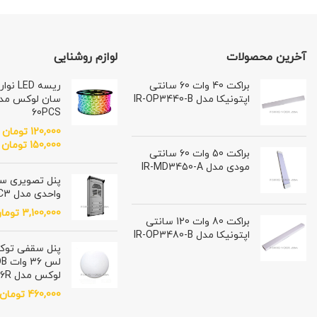
آخرین محصولات
لوازم روشنایی
براکت 40 وات 60 سانتی
ریسه D
اپتونیکا مدل IR-OP3440-B
60PCS
120,000
تومان
–
150,000
تومان
براکت 50 وات 60 سانتی
مودی مدل IR-MD3450-A
پنل تصویری سی
واحدی مدل VFC3 فوژان
3,100,000
توما
براکت 80 وات 120 سانتی
اپتونیکا مدل IR-OP3480-B
پنل سقفی توكار
لوکس مدل IFP36R
460,000
تومان