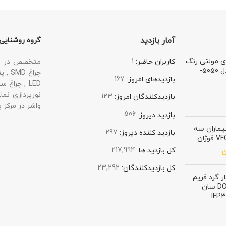
آمار بازدید
گروه روشنایی
LE نواری مولتی رنگ
1
متخصص در زمی
کاربران حاضر:
سان لوکس مدل 5050-
167
بازدیدهای امروز:
123
بازدیدکنندگان امروز:
واشر در مرکز پ
506
بازدید دیروز:
ماران سه
297
بازدید کننده دیروز:
217,994
کل بازدید ها:
ن
23,292
کل بازدیدکنند‌گان:
 گرد فريم
لس 36 وات DOB سان