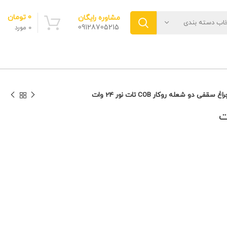
0
تومان
مشاوره رایگان
خاب دسته بندی
09128705215
0
مورد
اغ سقفی دو شعله روکار COB تات نور 24 وات