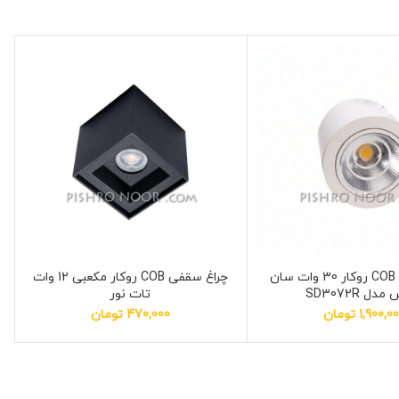
چراغ سقفی COB روکار 30 وات سان
چراغ سقفی COB روکار مکعبی 12 وات
دل SD3072R
تات نور
1,900,0
تومان
470,000
تومان