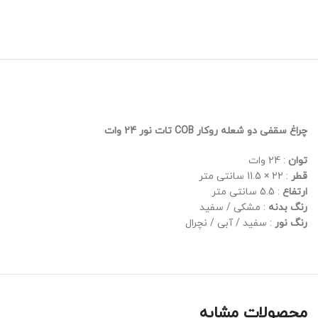
چراغ سقفی دو شعله روکار COB تات نور 24 وات
توان
: 24 وات
قطر
: 22 × 11.5 سانتی متر
ارتفاع
: 5.5 سانتی متر
رنگ بدنه
: مشکی / سفید
رنگ نور
: سفید / آبی / نچرال
محصولات مشابه