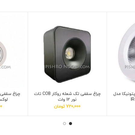
ار 30 وات اپتونیکا مدل
چراغ سقفی تک شعله روکار COB تات
I
نور 12 وات
لوکس م
720,000
تومان
00