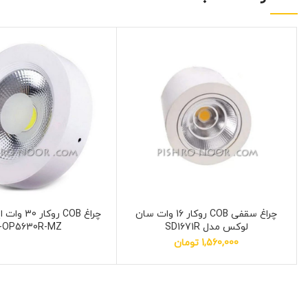
چراغ سقفی COB روکار 16 وات سان
چراغ COB روک
لوکس مدل SD1671R
R-OP5630R-MZ
1,560,000
تومان