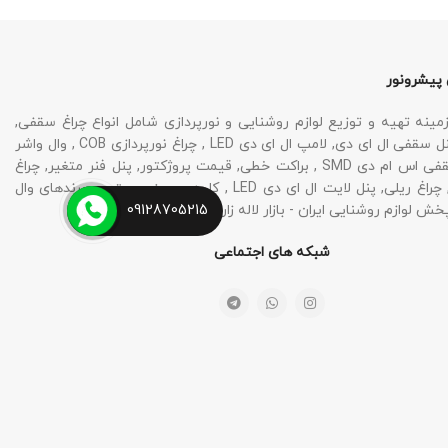
 پیشرونور
نه تهیه و توزیع لوازم روشنایی و نورپردازی شامل انواع چراغ سقفی,
چراغ SMD , پنل سقفی ال ای دی, لامپ ال ای دی LED , چراغ نورپردازی COB , وال واشر
LED , چراغ سقفی اس ام دی SMD , براکت خطی, قیمت پروژکتور, پنل فنر متغیر, چراغ
نورپردازی نما, چراغ ریلی, پنل لایت ال ای دی LED , کلید و پریز و بهترین برندهای وال
خش لوازم روشنایی ایران - بازار لاله زار تهران می باشد.
09128705215
شبکه های اجتماعی