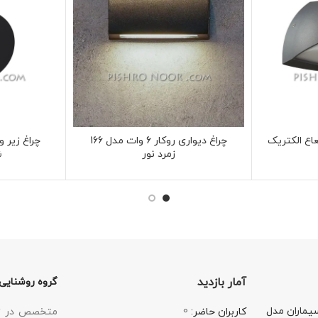
چراغ دیواری روکار 6 وات مدل 166
زمرد نور
ش
آمار بازدید
گروه روشنایی
یماران مدل
0
متخصص در زمی
کاربران حاضر: