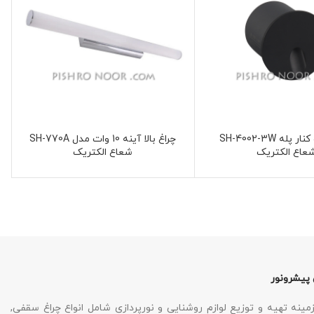
چراغ زیر و کنار پله SH-4002-3W
چراغ بالا آینه 10 وات مدل SH-770A
عاع الکتریک
شعاع الکتریک
 پیشرونور
نه تهیه و توزیع لوازم روشنایی و نورپردازی شامل انواع چراغ سقفی,