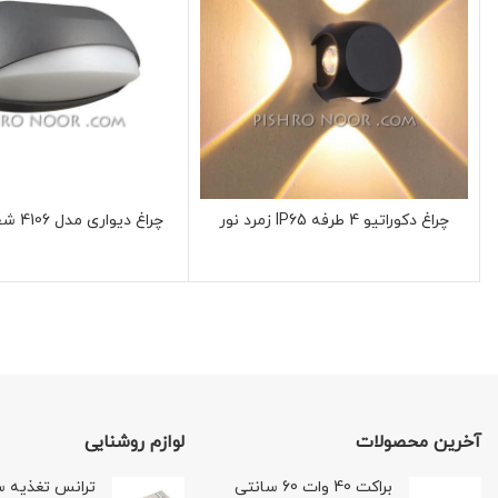
چراغ دکوراتیو 4 طرفه IP65 زمرد نور
چراغ دیواری مدل 4106 شعاع الکتریک
آخرین محصولات
لوازم روشنایی
براکت 40 وات 60 سانتی
ترانس تغذیه س