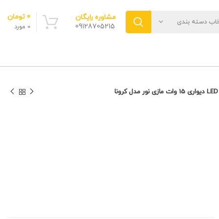
0
تومان
مشاوره رایگان
خاب دسته بندی
09128705215
0
مورد
ونا