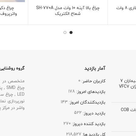
چراغ دکوراتیو 2 طرفه قطاری 8 وات
چراغ بالا آینه 10 وات مدل SH-770A
شعاع الکتریک
واترپروف 
آمار بازدید
گروه روشنایی
پنل تصویری سیماران 7
0
متخصص در زمی
کاربران حاضر:
VFC7
178
بازدیدهای امروز:
143
بازدیدکنندگان امروز:
واشر در مرکز پ
چراغ ریلی 30 وات COB
522
بازدید دیروز:
270
بازدید کننده دیروز:
218,527
کل بازدید ها: