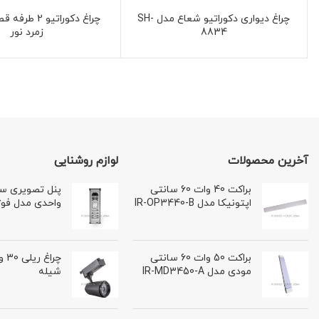
چراغ دیواری دکوراتیو شعاع مدل SH-
8834
زمرد نور
آخرین محصولات
لوازم روشنایی
براکت 40 وات 60 سانتی
اپتونیکا مدل IR-OP3440-B
واحدی مدل فوژان 
براکت 50 وات 60 سانتی
مودی مدل IR-MD3450-A
شیله