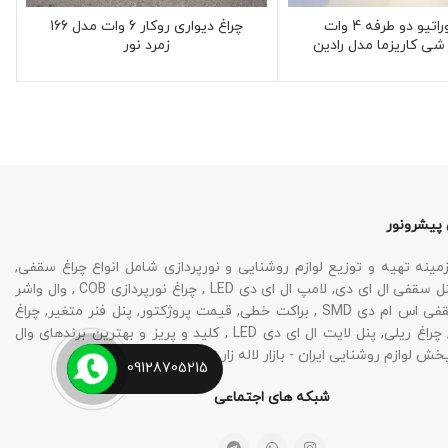
چراغ دکوراتیو دو طرفه 4 وات
چراغ دیواری روکار 6 وات مدل 166
شی کاریزما مدل رادین
زمرد نور
 پیشرونور
نه تهیه و توزیع لوازم روشنایی و نورپردازی شامل انواع چراغ سقفی,
چراغ SMD , پنل سقفی ال ای دی, لامپ ال ای دی LED , چراغ نورپردازی COB , وال واشر
LED , چراغ سقفی اس ام دی SMD , براکت خطی, قیمت پروژکتور, پنل فنر متغیر, چراغ
نورپردازی نما, چراغ ریلی, پنل لایت ال ای دی LED , کلید و پریز و بهترین برندهای وال
خش لوازم روشنایی ایران - بازار لاله زار تهران می باشد.
09128705215
شبکه های اجتماعی