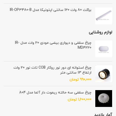
براکت 80 وات 120 سانتی اپتونیکا مدل IR-OP3480-B
لوازم روشنایی
چراغ سقفی و دیواری بیضی مودی 20 وات مدل IR-
MD4220
چراغ استوانه ای دور نور روکار COB تات نور 20 وات
ارتفاع 13 سانتی متر
990,000
تومان
چراغ سقفی سه حالته ریموت دار آلما مدل 804
1,600,000
تومان
آمار بازدید