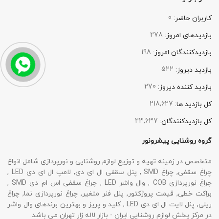
0
کاربران حاضر:
278
بازدیدهای امروز:
198
بازدیدکنندگان امروز:
522
بازدید دیروز:
270
بازدید کننده دیروز:
218,627
کل بازدید ها:
23,637
کل بازدیدکنند‌گان:
گروه روشنایی پیشرونور
متخصص در زمینه تهیه و توزیع لوازم روشنایی و نورپردازی شامل انواع
چراغ سقفی, چراغ SMD , پنل سقفی ال ای دی, لامپ ال ای دی LED ,
چراغ نورپردازی COB , وال واشر LED , چراغ سقفی اس ام دی SMD ,
براکت خطی, قیمت پروژکتور, پنل فنر متغیر, چراغ نورپردازی نما, چراغ
ریلی, پنل لایت ال ای دی LED , کلید و پریز و بهترین برندهای وال واشر
در مرکز پخش لوازم روشنایی ایران - بازار لاله زار تهران می باشد.