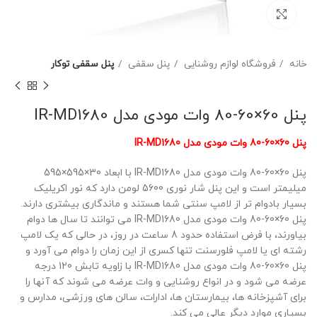
برای بزرگنمایی کلیک کنید
خانه
فروشگاه لوازم روشنایی
پنل سقفی
پنل سقفی توکار
پنل 60×60-80 وات مودی مدل IR-MD1680
پنل 60×60-80 وات مودی مدل IR-MD1680
پنل 60×60-80 وات مودی مدل IR-MD1680 با ابعاد 30×595×595
میلیمتر است و این پنل شار نوری 5600 لومن دارد که نور اکریلیک
بسیار بادوام تر از لامپ سنتی شما هستند و ماندگاری بیشتری دارند.
پنل 60×60-80 وات مودی مدل IR-MD1680 می توانند تا سال ها دوام
بیاورند، با فرض استفاده حدود 8 ساعت در روز، در حالی که یک لامپ
رشته ای یا لامپ فلورسنت تنها کسری از این زمان را دوام می آورد و
پنل 60×60-80 وات مودی مدل IR-MD1680 با زاویه تابش 120 درجه
عرضه می شود و در انواع روشنایی و وات عرضه می شوند که آنها را
برای آشپزخانه ها، بیمارستان ها، ادارات، سالن های ورزشی، مدارس و
بسیاری موارد دیگر عالی می کند.