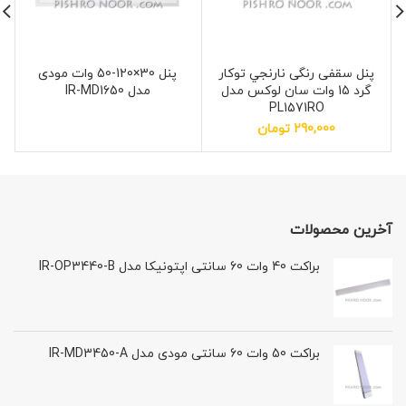
پنل سقفی رنگی نارنجي توكار
پنل 30×120-50 وات مودی
گرد 15 وات سان لوکس مدل
مدل IR-MD1650
PL1571RO
290,000
تومان
آخرین محصولات
براکت 40 وات 60 سانتی اپتونیکا مدل IR-OP3440-B
براکت 50 وات 60 سانتی مودی مدل IR-MD3450-A