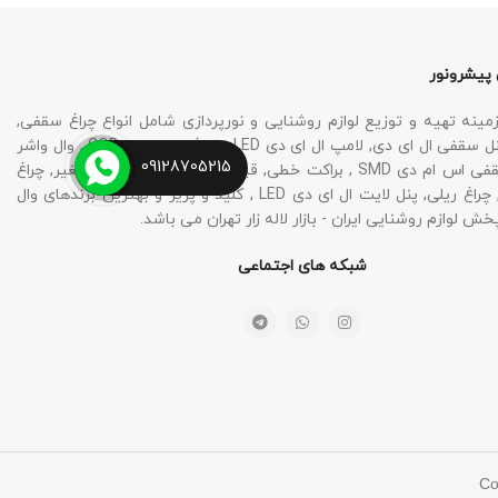
 پیشرونور
نه تهیه و توزیع لوازم روشنایی و نورپردازی شامل انواع چراغ سقفی,
چراغ SMD , پنل سقفی ال ای دی, لامپ ال ای دی LED , چراغ نورپردازی COB , وال واشر
09128705215
LED , چراغ سقفی اس ام دی SMD , براکت خطی, قیمت پروژکتور, پنل فنر متغیر, چراغ
نورپردازی نما, چراغ ریلی, پنل لایت ال ای دی LED , کلید و پریز و بهترین برندهای وال
خش لوازم روشنایی ایران - بازار لاله زار تهران می باشد.
شبکه های اجتماعی
Co