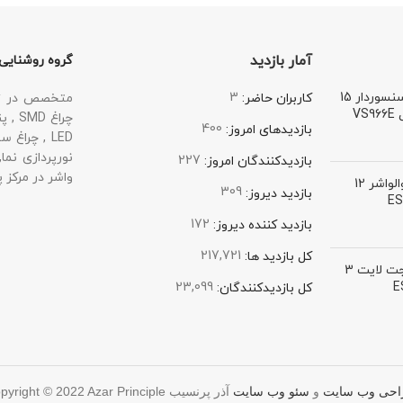
آمار بازدید
گروه روشنایی
چراغ اضطراری سنسوردار 15
3
متخصص در زمی
کاربران حاضر:
V
400
بازدیدهای امروز:
227
بازدیدکنندگان امروز:
واشر در مرکز پ
چراغ نما IP67 والواشر 12
309
بازدید دیروز:
172
بازدید کننده دیروز:
217,721
کل بازدید ها:
چراغ نما IP67 جت لایت 3
23,099
کل بازدیدکنند‌گان:
pyright © 2022 Azar Principle
حی وب سایت
و
سئو وب سایت
آذر پرنسیب