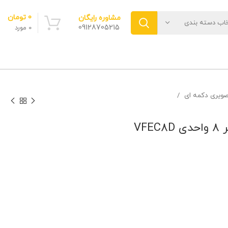
0
تومان
مشاوره رایگان
خاب دسته بندی
09128705215
0
مورد
صویری دکمه ای
VF