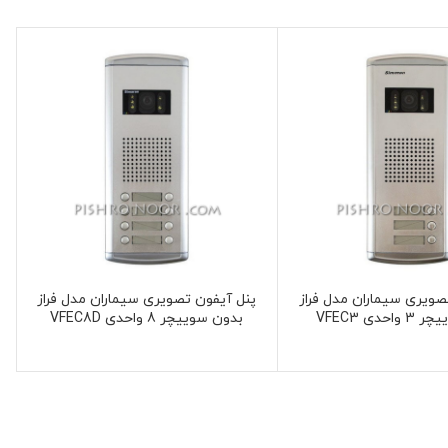
صویری سیماران مدل فراز
پنل آیفون تصویری سیماران مدل فراز
حدی VFEC3
بدون سوییچر 8 واحدی VFEC8D