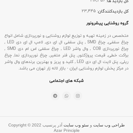
218,356
کل بازدید ها:
23,445
کل بازدیدکنند‌گان:
گروه روشنایی پیشرونور
متخصص در زمینه تهیه و توزیع لوازم روشنایی و نورپردازی شامل انواع
چراغ سقفی, چراغ SMD , پنل سقفی ال ای دی, لامپ ال ای دی LED ,
چراغ نورپردازی COB , وال واشر LED , چراغ سقفی اس ام دی SMD ,
براکت خطی, قیمت پروژکتور, پنل فنر متغیر, چراغ نورپردازی نما, چراغ
ریلی, پنل لایت ال ای دی LED , کلید و پریز و بهترین برندهای وال واشر
در مرکز پخش لوازم روشنایی ایران - بازار لاله زار تهران می باشد.
شبکه های اجتماعی
Copyright © 2022
طراحی وب سایت
و
سئو وب سایت
آذر پرنسیب
Azar Principle