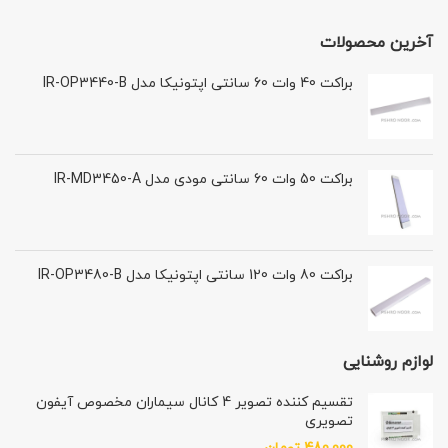
آخرین محصولات
براکت 40 وات 60 سانتی اپتونیکا مدل IR-OP3440-B
براکت 50 وات 60 سانتی مودی مدل IR-MD3450-A
براکت 80 وات 120 سانتی اپتونیکا مدل IR-OP3480-B
لوازم روشنایی
تقسیم کننده تصویر 4 کانال سیماران مخصوص آیفون
تصویری