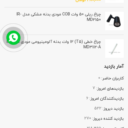
480,000
تومان
چراغ ریلی 50 وات COB مودی بدنه مشکی مدل IR-
MD2150
چراغ خطی (T5) 12 وات بدنه آلومینیومی مودی مدل IR-
MD3112-A
آمار بازدید
0
کاربران حاضر:
7
بازدیدهای امروز:
6
بازدیدکنندگان امروز:
522
بازدید دیروز:
270
بازدید کننده دیروز: