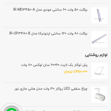
براکت 50 وات 60 سانتی مودی مدل IR-MD3450-A
براکت 80 وات 120 سانتی اپتونیکا مدل IR-OP3480-B
لوازم روشنایی
پنل توکار بک لایت 60×60 سان لوکس 80 وات
1,450,000
تومان
چراغ سقفی LED روکار 30 وات مدل هانی مازی نور