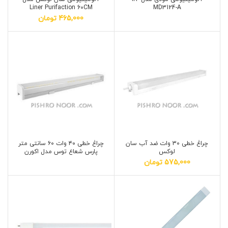
Liner Purifaction 60CM
MD3124-A
465,000
تومان
چراغ خطی 30 وات ضد آب سان
چراغ خطی ۴۰ وات ۶۰ سانتی متر
لوکس
پارس شعاع توس مدل اکورن
575,000
تومان