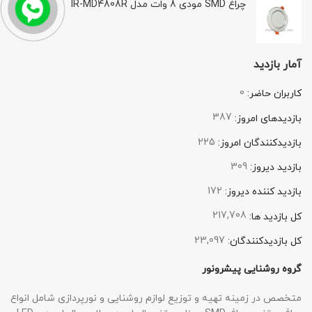
چراغ SMD مودی 8 وات مدل IR-MD4808R
آمار بازدید
0
کاربران حاضر:
387
بازدیدهای امروز:
225
بازدیدکنندگان امروز:
309
بازدید دیروز:
172
بازدید کننده دیروز:
217,708
کل بازدید ها:
23,097
کل بازدیدکنند‌گان:
گروه روشنایی پیشرونور
متخصص در زمینه تهیه و توزیع لوازم روشنایی و نورپردازی شامل انواع