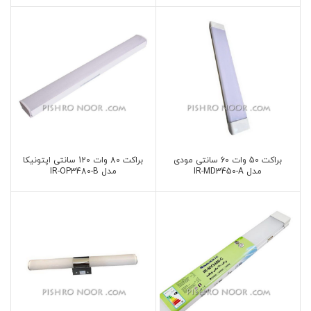
براکت 50 وات 60 سانتی مودی
براکت 80 وات 120 سانتی اپتونیکا
مدل IR-MD3450-A
مدل IR-OP3480-B