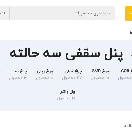
انت
ا
پنل سقفی سه حالته
CO
چراغ SMD
چراغ خطی
چراغ ریلی
چراغ نما
ر
15 محصول
27 محصول
8 محصول
10 محصول
8
وال واشر
10 محصول
لته