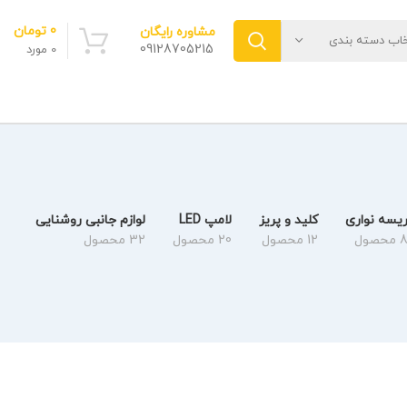
0
تومان
مشاوره رایگان
خاب دسته بندی
09128705215
0
مورد
یسه نواری
کلید و پریز
لامپ LED
لوازم جانبی روشنایی
 محصول
12 محصول
20 محصول
32 محصول