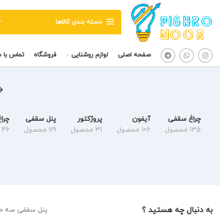
دسته بندی کالاها
صفحه اصلی
لوازم روشنایی
فروشگاه
تماس با م
چراغ سقفی
آیفون
پروژکتور
پنل سقفی
چراغ B
135 محصول
106 محصول
31 محصول
119 محصول
46 محصول
به دنبال چه هستید ؟
پنل سقفی سه حا