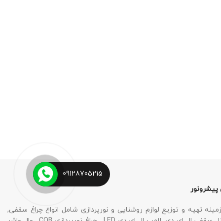
09128705215
 پیشرونور
نه تهیه و توزیع لوازم روشنایی و نورپردازی شامل انواع چراغ سقفی,
چراغ SMD , پنل سقفی ال ای دی, لامپ ال ای دی LED , چراغ نورپردازی COB , وال واشر