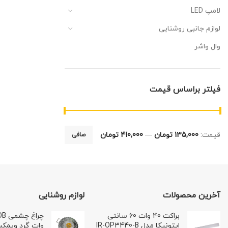
لامپ LED
لوازم جانبی روشنایی
وال واشر
فیلتر براساس قیمت
قيمت:
135,000 تومان
—
410,000 تومان
صافی
آخرین محصولات
لوازم روشنایی
براکت 40 وات 60 سانتی
اپتونیکا مدل IR-OP3440-B