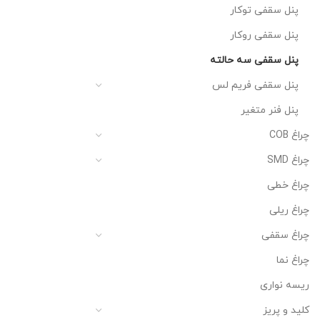
پنل سقفی توکار
پنل سقفی روکار
پنل سقفی سه حالته
پنل سقفی فریم لس
پنل فنر متغیر
چراغ COB
چراغ SMD
چراغ خطی
چراغ ریلی
چراغ سقفی
چراغ نما
ریسه نواری
کلید و پریز