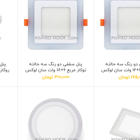
دو رنگ سه حالته
پنل سقفی دو رنگ سه حالته
پنل
توكار مربع 6+18 وات سان لوکس
روكار مربع 3+
175,
تومان
300,000
تومان