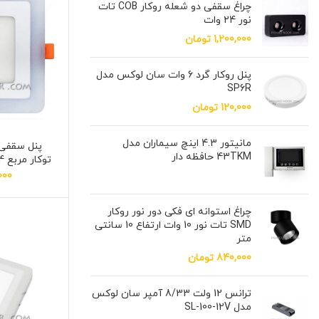
چراغ سقفی دو شعله روکار COB تات
نور 24 وات
1,200,000
تومان
پنل روکار گرد 6 وات سان لوکس مدل
SP6R
120,000
تومان
مانیتور 4.3 اینچ سیماران مدل
پنل سقفی 
43TKM حافظه دار
توكار مربع 4+12 وات سان لوکس
000
چراغ استوانه ای فکی دور نور روکار
SMD تات نور 10 وات ارتفاع 10 سانتی
متر
840,000
تومان
ترانس 12 ولت 8/33 آمپر سان لوکس
مدل SL-100-12V