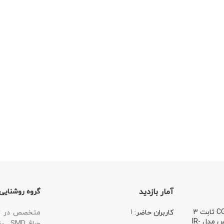
آمار بازدید
گروه روشنایی
چراغ چشمی COB ثابت 3
1
متخصص در زمی
کاربران حاضر:
وات گرد ویمکس مدل IR-