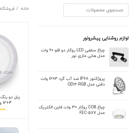
خانه
فروشگاه 
لوازم روشنایی پیشرونور
چراغ سقفی LED روکار دو قلو 60 وات
مدل هانی مازی نور
پروژکتور IP68 ضد آب گرد 3×12 وات
دفنی مدل QD12-RGB
پنل دو رنگ 
4+12 وات سان لوکس
چراغ COB روکار 30 وات فاین الکتریک
000
مدل FEC-577