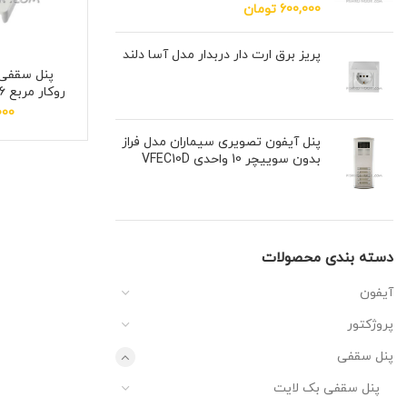
600,000
تومان
پریز برق ارت دار دربدار مدل آسا دلند
پنل سقفی 
روكار مربع 6+18 وات سان لوکس
000
پنل آیفون تصویری سیماران مدل فراز
بدون سوییچر 10 واحدی VFEC10D
دسته بندی محصولات
آیفون
پروژکتور
پنل سقفی
پنل سقفی بک لایت