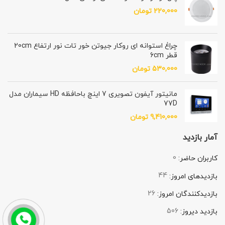
220,000
تومان
چراغ استوانه ای روکار جیوتن خور تات نور ارتفاع 20cm
قطر 6cm
530,000
تومان
مانیتور آیفون تصویری 7 اینچ باحافظه HD سیماران مدل
77D
9,410,000
تومان
آمار بازدید
0
کاربران حاضر:
44
بازدیدهای امروز:
26
بازدیدکنندگان امروز:
506
بازدید دیروز: