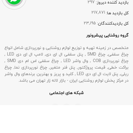
297
بازدید کننده دیروز:
217,871
کل بازدید ها:
23,195
کل بازدیدکنند‌گان:
گروه روشنایی پیشرونور
متخصص در زمینه تهیه و توزیع لوازم روشنایی و نورپردازی شامل انواع
چراغ سقفی, چراغ SMD , پنل سقفی ال ای دی, لامپ ال ای دی LED ,
چراغ نورپردازی COB , وال واشر LED , چراغ سقفی اس ام دی SMD ,
براکت خطی, قیمت پروژکتور, پنل فنر متغیر, چراغ نورپردازی نما, چراغ
ریلی, پنل لایت ال ای دی LED , کلید و پریز و بهترین برندهای وال واشر
در مرکز پخش لوازم روشنایی ایران - بازار لاله زار تهران می باشد.
شبکه های اجتماعی