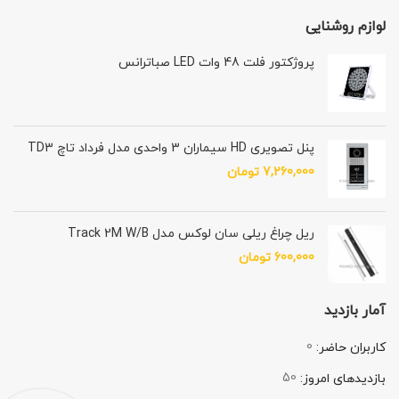
لوازم روشنایی
پروژکتور فلت 48 وات LED صباترانس
پنل تصویری HD سیماران 3 واحدی مدل فرداد تاچ TD3
7,260,000
تومان
ريل چراغ ریلی سان لوکس مدل Track 2M W/B
600,000
تومان
آمار بازدید
0
کاربران حاضر:
50
بازدیدهای امروز: