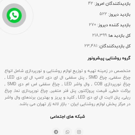
42
بازدیدکنندگان امروز:
522
بازدید دیروز:
270
بازدید کننده دیروز:
218,399
کل بازدید ها:
23,481
کل بازدیدکنند‌گان:
گروه روشنایی پیشرونور
متخصص در زمینه تهیه و توزیع لوازم روشنایی و نورپردازی شامل انواع
چراغ سقفی, چراغ SMD , پنل سقفی ال ای دی, لامپ ال ای دی LED ,
چراغ نورپردازی COB , وال واشر LED , چراغ سقفی اس ام دی SMD ,
براکت خطی, قیمت پروژکتور, پنل فنر متغیر, چراغ نورپردازی نما, چراغ
ریلی, پنل لایت ال ای دی LED , کلید و پریز و بهترین برندهای وال واشر
در مرکز پخش لوازم روشنایی ایران - بازار لاله زار تهران می باشد.
شبکه های اجتماعی