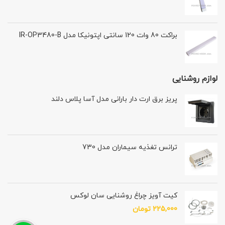
براکت 80 وات 120 سانتی اپتونیکا مدل IR-OP3480-B
لوازم روشنایی
پریز برق ارت دار بارانی مدل آسا پلاس دلند
ترانس تغذیه سیماران مدل 730
کیت آويز چراغ روشنایی سان لوکس
225,000
تومان