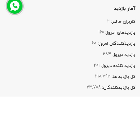
آمار بازدید
2
کاربران حاضر:
160
بازدیدهای امروز:
68
بازدیدکنندگان امروز:
284
بازدید دیروز:
201
بازدید کننده دیروز:
218,793
کل بازدید ها:
23,708
کل بازدیدکنند‌گان:
گروه روشنایی پیشرونور
متخصص در زمینه تهیه و توزیع لوازم روشنایی و نورپردازی شامل انواع
چراغ سقفی, چراغ SMD , پنل سقفی ال ای دی, لامپ ال ای دی LED ,
چراغ نورپردازی COB , وال واشر LED , چراغ سقفی اس ام دی SMD ,
براکت خطی, قیمت پروژکتور, پنل فنر متغیر, چراغ نورپردازی نما, چراغ