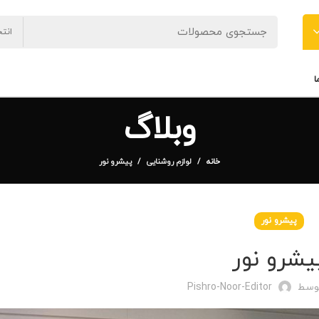
انت
ا
وبلاگ
خانه
لوازم روشنایی
پیشرو نور
پیشرو نور
یشرو نور
توسط
Pishro-Noor-Editor