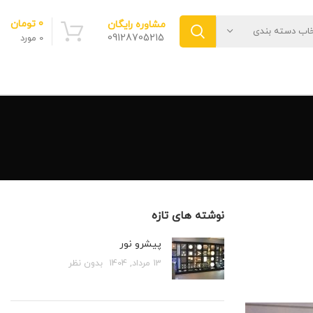
0
تومان
مشاوره رایگان
خاب دسته بندی
09128705215
0
مورد
نوشته های تازه
پیشرو نور
13 مرداد, 1404
بدون نظر